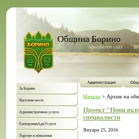
Община Борино
официален сайт
Администрация
Общи
За Борино
Начало
>
Архив на об
Населени места
Проект "Нови въз
Административни услуги
специалисти
ЕлектронниАдмУслуги
Януари 25, 2016
Търгове и обявления