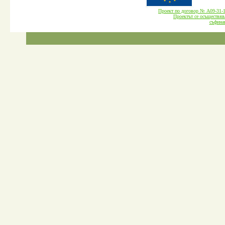
Проект по договор № А09-3
Проектът се осъществява
cъфина