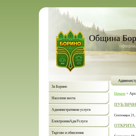
Община Бо
официал
Админист
За Борино
Начало
>
Арх
Населени места
ПУБЛИЧНА
Административни услуги
Септември 21,
ЕлектронниАдмУслуги
ОТКРИТА 
Търгове и обявления