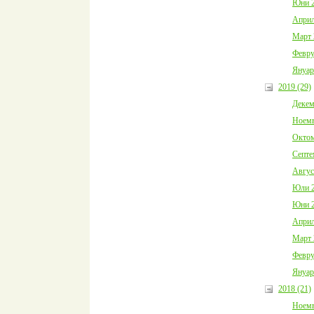
Юни 2
Април
Март 
Февру
Януар
2019 (29)
Декем
Ноемв
Октом
Септе
Авгус
Юли 2
Юни 2
Април
Март 
Февру
Януар
2018 (21)
Ноемв