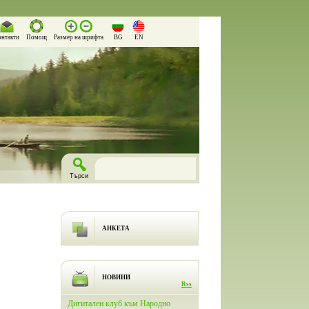
онтакти
Помощ
Размер на шрифта
BG
EN
АНКЕТА
НОВИНИ
Rss
лючи
Дигитален клуб към Народно
На 26.03.2026 г. в Народно