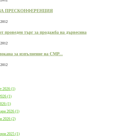
 2012
България с план за мирно
Договор:BG16FFPR
съжителство с мечките
0001-C01 от 17.07.2
ЗА ПРЕСКОНФЕРЕНЦИЯ
Дата:
05.08.2026
Дата:
20.07.2026
 2012
повече информация
пов
от проведен търг за продажба на дървесина
 2012
окана за изпълнение на СМР...
 2012
Покана за публично обсъждане
Община Борино в съ
Годишния отчет за изпълнението и
изискванията на осн
приключването на Общинския
(1) от Наредба за п
бюджет за 2025 г. на Община
социалните услуги,
Борино
№ 133 от 6.04.2021 г
т 2026 (1)
Дата:
03.08.2026
29 от 9.04.2021 г. п
026 (1)
обществено обсъжда
Общински годишен п
026 (1)
повече информация
Дата:
04.06.2026
ари 2026 (1)
и 2026 (2)
пов
ври 2025 (1)