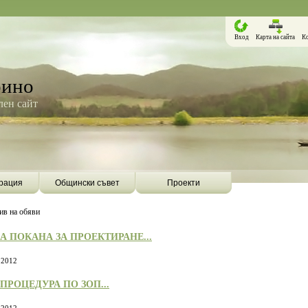
Вход
Карта на сайта
К
рино
ен сайт
рация
Общински съвет
Проекти
ив на обяви
 ПОКАНА ЗА ПРОЕКТИРАНЕ...
 2012
ПРОЦЕДУРА ПО ЗОП...
Борино ще бъде първата община в
Община Борино ск