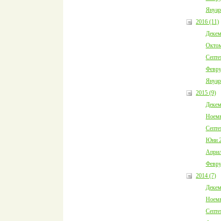
Януар
2016 (11)
Декем
Октом
Септе
Февру
Януар
2015 (9)
Декем
Ноемв
Септе
Юни 2
Април
Февру
2014 (7)
Декем
Ноемв
Септе