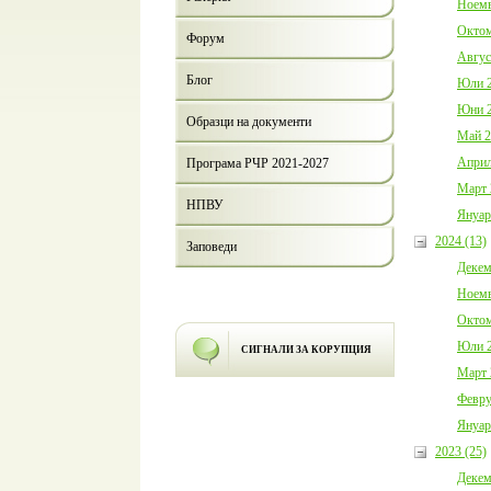
Ноемв
Октом
Форум
Авгус
Блог
Юли 2
Юни 2
Образци на документи
Май 2
Април
Програма РЧР 2021-2027
Март 
НПВУ
Януар
2024 (13)
Заповеди
Декем
Ноемв
Октом
Юли 2
СИГНАЛИ ЗА КОРУПЦИЯ
Март 
Февру
Януар
2023 (25)
Декем