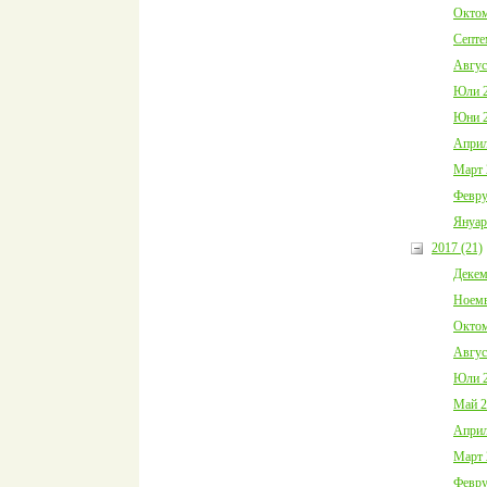
Октом
Септе
Авгус
Юли 2
Юни 2
Април
Март 
Февру
Януар
2017 (21)
Декем
Ноемв
Октом
Авгус
Юли 2
Май 2
Април
Март 
Февру