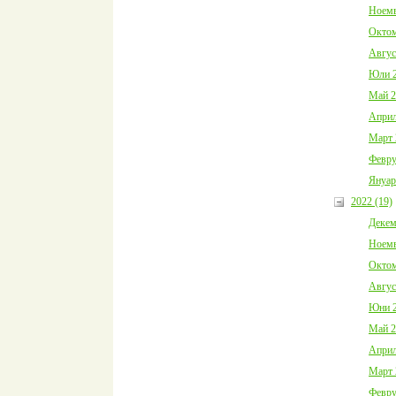
Ноемв
Октом
Авгус
Юли 2
Май 2
Април
Март 
Февру
Януар
2022 (19)
Декем
Ноемв
Октом
Авгус
Юни 2
Май 2
Април
Март 
Февру