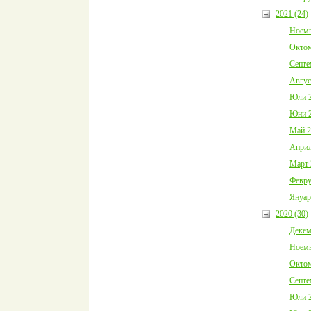
2021 (24)
Ноемв
Октом
Септе
Авгус
Юли 2
Юни 2
Май 2
Април
Март 
Февру
Януар
2020 (30)
Декем
Ноемв
Октом
Септе
Юли 2