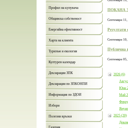
Септември 19,
Профил на купувача
ПОКАНА 
Общинска собственост
Септември 11,
Резултати 
Енергийна ефективност
Септември 10,
Харта на клиента
Публична п
Туризъм и екология
Септември 05,
Културен календар
Декларации ЗПК
2026 (6)
Авгус
Декларации по ЗПКОНПИ
Юни 2
Информация по ЗДОИ
Май 2
Февру
Избори
Януар
2025 (20)
Полезни връзки
Декем
Галерия