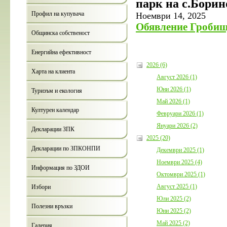
парк на с.Борин
Профил на купувача
Ноември 14, 2025
Обявление Гробище
Общинска собственост
Енергийна ефективност
2026 (6)
Харта на клиента
Август 2026 (1)
Юни 2026 (1)
Туризъм и екология
Май 2026 (1)
Културен календар
Февруари 2026 (1)
Януари 2026 (2)
Декларации ЗПК
2025 (20)
Декларации по ЗПКОНПИ
Декември 2025 (1)
Ноември 2025 (4)
Информация по ЗДОИ
Октомври 2025 (1)
Август 2025 (1)
Избори
Юли 2025 (2)
Полезни връзки
Юни 2025 (2)
Май 2025 (2)
Галерия