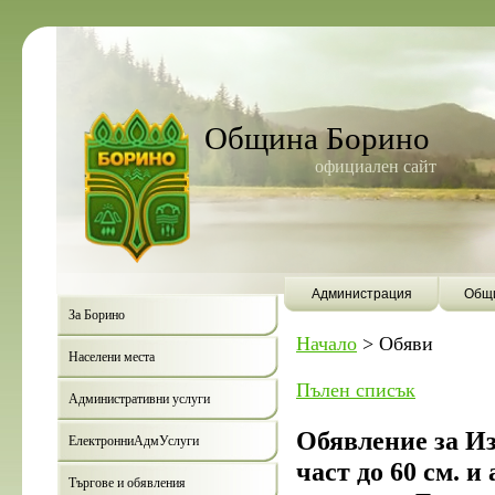
Община Борино
официален сайт
Администрация
Общи
За Борино
Начало
>
Обяви
Населени места
Пълен списък
Административни услуги
Обявление за Из
ЕлектронниАдмУслуги
част до 60 см. и
Търгове и обявления