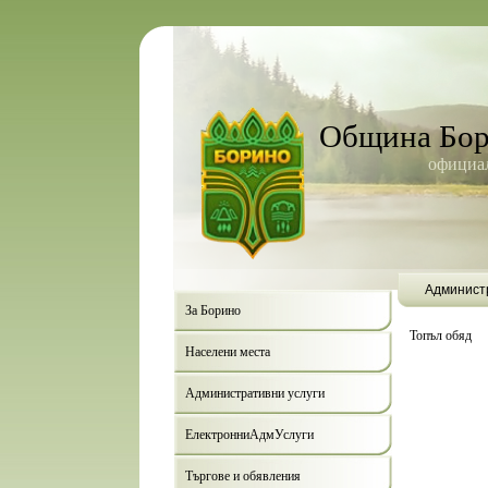
Община Бо
официал
Админист
За Борино
Топъл обяд
Населени места
Административни услуги
ЕлектронниАдмУслуги
Търгове и обявления