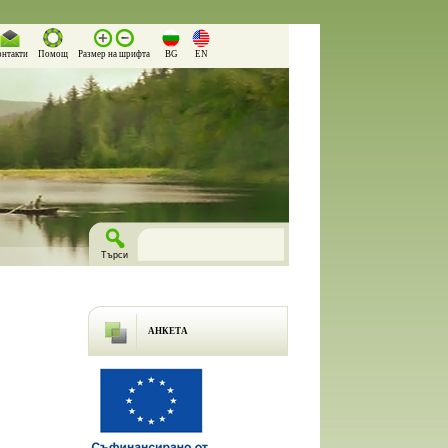
онтакти
Помощ
Размер на шрифта
BG
EN
АНКЕТА