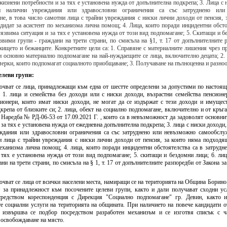
повече информация
Дата:
04.06.2026
жизнени потребности и за тях е установена нужда от допълнителна подкрепа; 3. Лица с 
и налични увреждания или здравословни ограничения са със затруднено или
е, в това число самотни лица с трайни увреждания с ниски лични доходи от пенсия, 
пов
идат за асистент по механизма лична помощ; 4. Лица, които поради инцидентни обсто
уязвима ситуация и за тях е установена нужда от този вид подпомагане; 5. Скитащи и б
звими групи - граждани на трети страни, по смисъла на §1, т. 17 от допълнителните 
жището и бежанците. Конкретните цели са: 1. Справяне с материалните лишения чрез п
и основно материално подпомагане на най-нуждаещите се лица, включително децата; 2.
ерки, които подпомагат социалното приобщаване; 3. Получаване на пълноценна и разноо
елеви групи:
чват се
лица, принадлежащи към една от шестте определени за допустими по настоя
: 1. лица и семейства без доходи или с ниски доходи, възрастни семейства пенсион
ионери, които имат ниски доходи, не могат да се издържат с тези доходи и имущес
крепа от близките си; 2. лица, обект на социално подпомагане, включително и от кръга
от Наредба № РД-06-53 от 17.09.2021 Г. , които са в невъзможност да задоволят основни
 за тях е установена нужда от ежедневна допълнителна подкрепа; 3. лица с ниски доходи,
ждания или здравословни ограничения са със затруднено или невъзможно самообслуж
и лица с трайни увреждания с ниски лични доходи от пенсия, за които няма подходя
еханизма лична помощ; 4. лица, които поради инцидентни обстоятелства са в затрудн
 тях е установена нужда от този вид подпомагане; 5. скитащи и бездомни лица; 6. ли
ани на трети страни, по смисъла на § 1, т. 17 от допълнителните разпоредби от Закона з
юч
ват се
лица от всички населени места, намиращи се на територията на Община Борино
т
за принадлежност към посочените целеви групи, както и дали получават сходни ус
редством кореспонденция с Дирекция "Социално подпомагане" гр. Девин, както 
те социални услуги на територията на общината. При наличието на повече кандидати 
, извършва
се
подбор посредством разработен механизъм и се изготвя списък с ч
освобождаване на място.