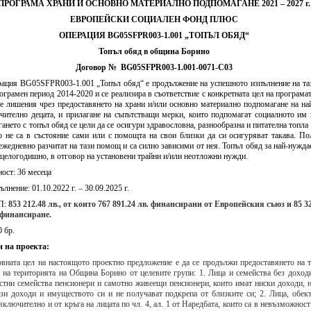
ПРОГРАМА ХРАНИ И ОСНОВНО МАТЕРИАЛНО ПОДПОМАГАНЕ 2021 – 2027 г.
ЕВРОПЕЙСКИ СОЦИАЛЕН ФОНД ПЛЮС
ОПЕРАЦИЯ BG05SFPR003-1.001 „ТОПЪЛ ОБЯД“
Топъл обяд в община Борино
Договор № BG05SFPR003-1.001-0071-C03
Борино ще бъде първата община в
Община Борино ск
България с план за мирно
Договор:BG16FFPR
ация BG05SFPR003-1.001 „Топъл обяд“ е продължение на успешното изпълнение на та
съжителство с мечките
0001-C01 от 17.07.2
ограмен период 2014-2020 и се реализира в съответствие с конкретната цел на програмат
Дата:
05.08.2026
Дата:
20.07.2026
те лишения чрез предоставянето на храни и/или основно материално подпомагане на н
ючително децата, и прилагане на съпътстващи мерки, които подпомагат социалното им
ането с топъл обяд се цели да се осигури здравословна, разнообразна и питателна топла 
повече информация
пов
о не са в състояние сами или с помощта на свои близки да си осигуряват такава. По
ежедневно разчитат на тази помощ и са силно зависими от нея. Топъл обяд за най-нужда
 целогодишно, в отговор на установени трайни и/или неотложни нужди.
ост:
36
месеца
лнение: 01.10.2022 г. – 30.09.2025 г.
П:
853 212.48
лв., от които
767 891.24
лв. финансирани от Европейския съюз и
85 3
финансиране.
Покана за публично обсъждане
Община Борино в съ
0 бр.
Годишния отчет за изпълнението и
изискванията на осн
 на проекта:
приключването на Общинския
(1) от Наредба за п
бюджет за 2025 г. на Община
социалните услуги,
вната цел на настоящото проектно предложение е да се продължи предоставянето на 
Борино
№ 133 от 6.04.2021 г
 на територията на Община Борино от целевите групи: 1. Лица и семейства без доход
Дата:
03.08.2026
29 от 9.04.2021 г. п
стни семейства пенсионери и самотно живеещи пенсионери, които имат ниски доходи, н
обществено обсъжда
ези доходи и имуществото си и не получават подкрепа от близките си; 2. Лица, обек
Общински годишен п
включително и от кръга на лицата по чл. 4, ал. 1 от Наредбата, които са в невъзможност