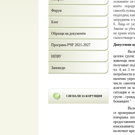
основните си 
които порад
Форум
самообслужван
подходящ канд
затруднена и 
Блог
6. Лица от уя
Закона за убе
на храни и/ил
Образци на документи
съпътстващи м
Допустими ц
Програма РЧР 2021-2027
Вклю
целеви групи
НПВУ
живеещи пенс
получават под
Заповеди
чл. 4, ал. 1 
потребности и
налични увре
число самотн
асистент по м
ситуация и за
СИГНАЛИ ЗА КОРУПЦИЯ
групи - гражд
бежанците."
В
кл
се
проверява
извършва пос
предоставяни
изискванията
включват при 