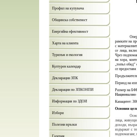
Профил на купувача
Общинска собственост
Енергийна ефективност
Опер
рамките на пр
Харта на клиента
с материални
се лица, вкл
Туризъм и екология
Чрез подпомаг
на хора, коит
„топъл обяд“ 
Културен календар
се предоставя
Продължителн
Декларации ЗПК
Период на изпъ
Декларации по ЗПКОНПИ
Размер на БФ
Национално 
Информация по ЗДОИ
Капацитет: 30
Основни цели
Избори
Осно
лица, живущи
Полезни връзки
доходи, възра
издържат с т
подпомагане, 
Галерия