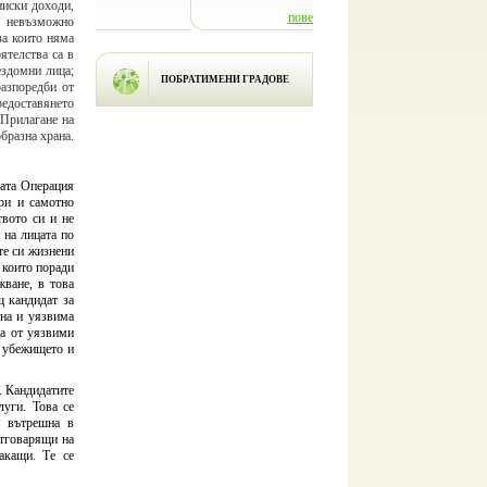
ниски доходи,
повече информация
 невъзможно
за които няма
ече информация
ятелства са в
ездомни лица;
ПОБРАТИМЕНИ ГРАДОВЕ
разпоредби от
редоставянето
 Прилагане на
бразна храна.
щата Операция
ери и самотно
твото си и не
 на лицата по
те си жизнени
 които поради
ване, в това
щ кандидат за
ена и уязвима
ца от уязвими
а убежището и
. Кандидатите
луги. Това се
и вътрешна в
отговарящи на
акащи. Те се