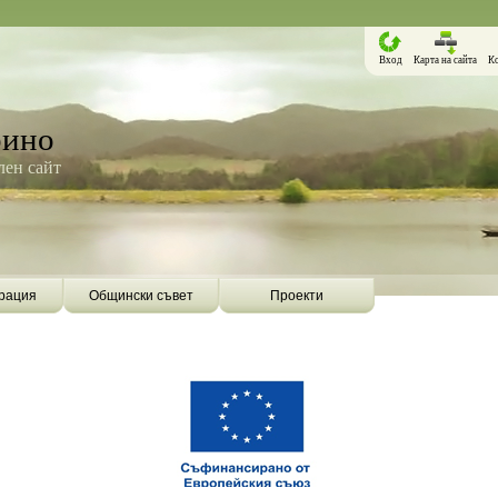
Вход
Карта на сайта
К
рино
ен сайт
рация
Общински съвет
Проекти