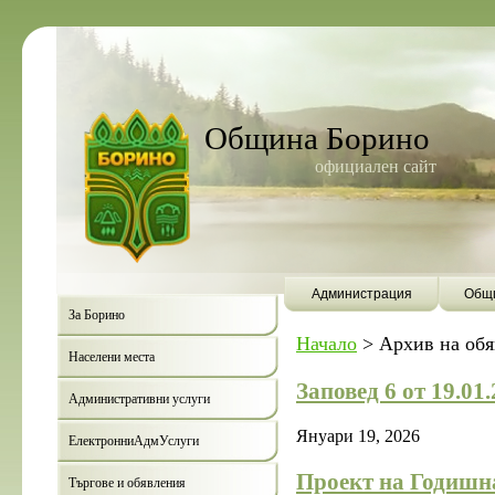
Община Борино
официален сайт
Администрация
Общи
За Борино
Начало
>
Архив на об
Населени места
Заповед 6 от 19.01
Административни услуги
Януари 19, 2026
ЕлектронниАдмУслуги
Проект на Годишна
Търгове и обявления