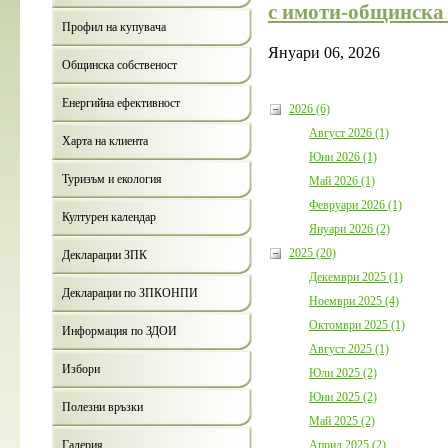
с имоти-общинска 
Профил на купувача
Януари 06, 2026
Общинска собственост
Енергийна ефективност
2026 (6)
Август 2026 (1)
Харта на клиента
Юни 2026 (1)
Туризъм и екология
Май 2026 (1)
Февруари 2026 (1)
Културен календар
Януари 2026 (2)
2025 (20)
Декларации ЗПК
Декември 2025 (1)
Декларации по ЗПКОНПИ
Ноември 2025 (4)
Октомври 2025 (1)
Информация по ЗДОИ
Август 2025 (1)
Избори
Юли 2025 (2)
Юни 2025 (2)
Полезни връзки
Май 2025 (2)
Април 2025 (2)
Галерия